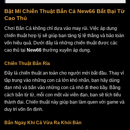
Bật Mí Chiến Thuật Bắn Cá New66 Bất Bại Từ
Cao Thủ
Chơi Bắn Cá không chỉ dựa vào may rủi. Việc áp dụng
chiến thuật hợp lý sẽ giúp bạn tăng tỷ lệ thắng và bảo toàn
vốn hiệu quả. Dưới đây là những chiến thuật được các
cao thủ tại
New66
thường xuyên áp dụng.
Chiến Thuật Bắn Rỉa
Đây là chiến thuật an toàn cho người mới bắt đầu. Thay vì
tập trung vào những con cá lớn khó nhằn, bạn hãy dùng
đạn nhỏ và bắn vào những con cá nhỏ đi theo bầy. Bằng
cách bắn từ từ, mỗi con một vài viên đạn, bạn sẽ tích tiểu
thành đại. Chiến thuật này giúp bạn làm quen với game và
duy trì vốn ổn định.
Bắn Ngay Khi Cá Vừa Ra Khỏi Bàn