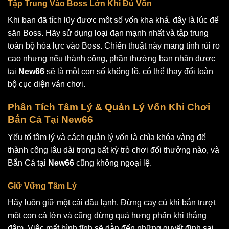
Tập Trung Vào Boss Lớn Khi Đủ Vốn
Khi bạn đã tích lũy được một số vốn kha khá, đây là lúc để
săn Boss. Hãy sử dụng loại đạn mạnh nhất và tập trung
toàn bộ hỏa lực vào Boss. Chiến thuật này mang tính rủi ro
cao nhưng nếu thành công, phần thưởng bạn nhận được
tại
New66
sẽ là một con số khổng lồ, có thể thay đổi toàn
bộ cục diện ván chơi.
Phân Tích Tâm Lý & Quản Lý Vốn Khi Chơi
Bắn Cá Tại New66
Yếu tố tâm lý và cách quản lý vốn là chìa khóa vàng để
thành công lâu dài trong bất kỳ trò chơi đổi thưởng nào, và
Bắn Cá tại
New66
cũng không ngoại lệ.
Giữ Vững Tâm Lý
Hãy luôn giữ một cái đầu lạnh. Đừng cay cú khi bắn trượt
một con cá lớn và cũng đừng quá hưng phấn khi thắng
đậm. Việc mất bình tĩnh sẽ dẫn đến những quyết định sai