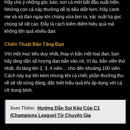
Hãy chú ý những góc bàn, nơi cá mới bắt đầu xuất hiện.
Những con cá này thường dễ bị tiêu diệt hơn. Hãy canh
me và xả đạn ngay khi chúng vừa bơi ra, xác suất hạ gục
chúng sẽ rất cao. Đây là cách kiếm điểm hiệu quả mà
không tốn quá nhiều đạn.
Chiến Thuật Bắn Tăng Đạn
Với một mục tiêu duy nhất, thay vì bắn một loại đạn, bạn
hãy tăng dần số lượng đạn bắn vào nó. Ví dụ, bắn viên thứ
nhất, rồi tăng lên 2, 3, 4 viên… cho đến khoảng 100 viên.
Cách này tuy tốn kém nhưng khi cá chết, phần thưởng thu
về sẽ rất xứng đáng, đặc biệt hiệu quả khi áp dụng với cá
cỡ trung bình.
Xem Thêm:
Hướng Dẫn Soi Kèo Cúp C1
(Champions League) Từ Chuyên Gia