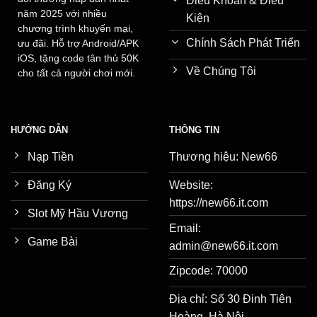
Điều Khoản & Điều
năm 2025 với nhiều
Kiện
chương trình khuyến mại,
Chính Sách Phát Triển
ưu đãi. Hỗ trợ Android/APK
iOS, tặng code tân thủ 50K
Về Chúng Tôi
cho tất cả người chơi mới.
HƯỚNG DẪN
THÔNG TIN
Nạp Tiền
Thương hiệu: New66
Đăng Ký
Website:
https://new66.it.com
Slot Mỹ Hầu Vương
Email:
Game Bài
admin@new66.it.com
Zipcode: 70000
Địa chỉ: Số 30 Đinh Tiên
Hoàng, Hà Nội