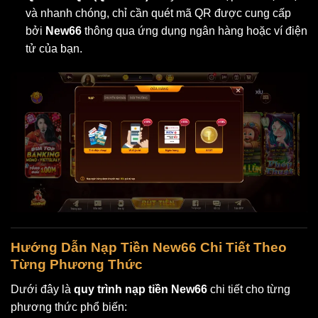
và nhanh chóng, chỉ cần quét mã QR được cung cấp
bởi
New66
thông qua ứng dụng ngân hàng hoặc ví điện
tử của bạn.
Hướng Dẫn Nạp Tiền New66 Chi Tiết Theo
Từng Phương Thức
Dưới đây là
quy trình nạp tiền New66
chi tiết cho từng
phương thức phổ biến: