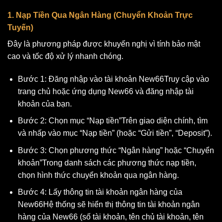
1. Nạp Tiền Qua Ngân Hàng (Chuyển Khoản Trực
Tuyến)
Đây là phương pháp được khuyến nghị vì tính bảo mật
cao và tốc độ xử lý nhanh chóng.
Bước 1: Đăng nhập vào tài khoản New66Truy cập vào
trang chủ hoặc ứng dụng New66 và đăng nhập tài
khoản của bạn.
Bước 2: Chọn mục “Nạp tiền”Trên giao diện chính, tìm
và nhấp vào mục “Nạp tiền” (hoặc “Gửi tiền”, “Deposit”).
Bước 3: Chọn phương thức “Ngân hàng” hoặc “Chuyển
khoản”Trong danh sách các phương thức nạp tiền,
chọn hình thức chuyển khoản qua ngân hàng.
Bước 4: Lấy thông tin tài khoản ngân hàng của
New66Hệ thống sẽ hiển thị thông tin tài khoản ngân
hàng của New66 (số tài khoản, tên chủ tài khoản, tên