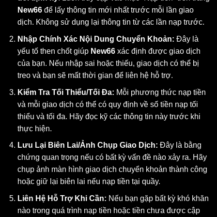
New66
để lấy thông tin mới nhất trước mỗi lần giao
dịch. Không sử dụng lại thông tin từ các lần nạp trước.
Nhập Chính Xác Nội Dung Chuyển Khoản:
Đây là
yếu tố then chốt giúp
New66
xác định được giao dịch
của bạn. Nếu nhập sai hoặc thiếu, giao dịch có thể bị
treo và bạn sẽ mất thời gian để liên hệ hỗ trợ.
Kiểm Tra Tối Thiểu/Tối Đa:
Mỗi phương thức nạp tiền
và mỗi giao dịch có thể có quy định về số tiền nạp tối
thiểu và tối đa. Hãy đọc kỹ các thông tin này trước khi
thực hiện.
Lưu Lại Biên Lai/Ảnh Chụp Giao Dịch:
Đây là bằng
chứng quan trọng nếu có bất kỳ vấn đề nào xảy ra. Hãy
chụp ảnh màn hình giao dịch chuyển khoản thành công
hoặc giữ lại biên lai nếu nạp tiền tại quầy.
Liên Hệ Hỗ Trợ Khi Cần:
Nếu bạn gặp bất kỳ khó khăn
nào trong quá trình nạp tiền hoặc tiền chưa được cập