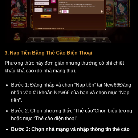
3. Nạp Tiền Bằng Thẻ Cào Điện Thoại
Phương thức này đơn giản nhưng thường có phí chiết
khấu khá cao (do nhà mạng thu).
Bước 1: Đăng nhập và chọn “Nạp tiền” tại New66Đăng
nhập vào tài khoản New66 của bạn và chọn mục “Nạp
tiền”.
Bước 2: Chọn phương thức “Thẻ cào”Chọn biểu tượng
hoặc mục “Thẻ cào điện thoại”.
Bước 3: Chọn nhà mạng và nhập thông tin thẻ cào