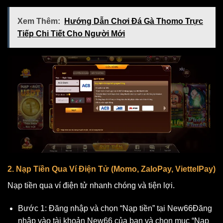
Xem Thêm:
Hướng Dẫn Chơi Đá Gà Thomo Trực
Tiếp Chi Tiết Cho Người Mới
2. Nạp Tiền Qua Ví Điện Tử (Momo, ZaloPay, ViettelPay)
Nạp tiền qua ví điện tử nhanh chóng và tiện lợi.
Bước 1: Đăng nhập và chọn “Nạp tiền” tại New66Đăng
nhập vào tài khoản New66 của bạn và chọn mục “Nạp