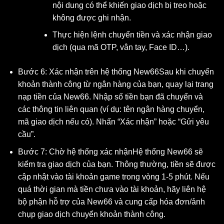
nội dung có thể khiến giao dịch bị treo hoặc
không được ghi nhận.
Thực hiện lệnh chuyển tiền và xác nhận giao
dịch (qua mã OTP, vân tay, Face ID…).
Bước 6: Xác nhận trên hệ thống New66Sau khi chuyển
khoản thành công từ ngân hàng của bạn, quay lại trang
nạp tiền của New66. Nhập số tiền bạn đã chuyển và
các thông tin liên quan (ví dụ: tên ngân hàng chuyển,
mã giao dịch nếu có). Nhấn “Xác nhận” hoặc “Gửi yêu
cầu”.
Bước 7: Chờ hệ thống xác nhậnHệ thống New66 sẽ
kiểm tra giao dịch của bạn. Thông thường, tiền sẽ được
cập nhật vào tài khoản game trong vòng 1-5 phút. Nếu
quá thời gian mà tiền chưa vào tài khoản, hãy liên hệ
bộ phận hỗ trợ của New66 và cung cấp hóa đơn/ảnh
chụp giao dịch chuyển khoản thành công.