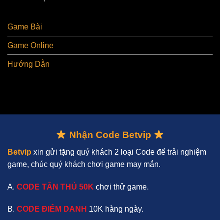
Game Bài
Game Online
Hướng Dẫn
Nhận Code Betvip
Betvip
xin gửi tặng quý khách 2 loại Code để trải nghiệm
game, chúc quý khách chơi game may mắn.
A.
CODE TÂN THỦ 50K
chơi thử game.
B.
CODE ĐIỂM DANH
10K hàng ngày.