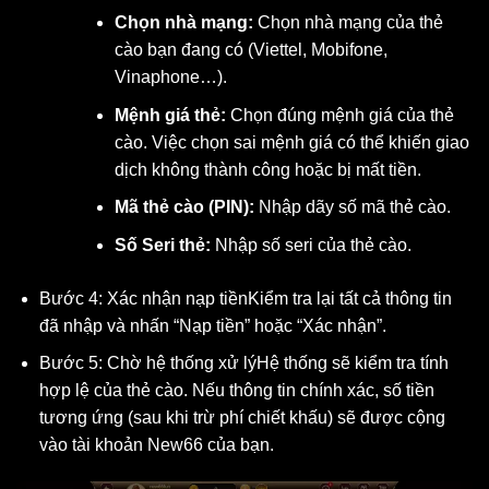
Chọn nhà mạng:
Chọn nhà mạng của thẻ
cào bạn đang có (Viettel, Mobifone,
Vinaphone…).
Mệnh giá thẻ:
Chọn đúng mệnh giá của thẻ
cào. Việc chọn sai mệnh giá có thể khiến giao
dịch không thành công hoặc bị mất tiền.
Mã thẻ cào (PIN):
Nhập dãy số mã thẻ cào.
Số Seri thẻ:
Nhập số seri của thẻ cào.
Bước 4: Xác nhận nạp tiềnKiểm tra lại tất cả thông tin
đã nhập và nhấn “Nạp tiền” hoặc “Xác nhận”.
Bước 5: Chờ hệ thống xử lýHệ thống sẽ kiểm tra tính
hợp lệ của thẻ cào. Nếu thông tin chính xác, số tiền
tương ứng (sau khi trừ phí chiết khấu) sẽ được cộng
vào tài khoản New66 của bạn.