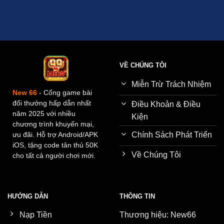
VỀ CHÚNG TÔI
Miễn Trừ Trách Nhiệm
New 66
- Cổng game bài
đổi thưởng hấp dẫn nhất
Điều Khoản & Điều
năm 2025 với nhiều
Kiện
chương trình khuyến mại,
Chính Sách Phát Triển
ưu đãi. Hỗ trợ Android/APK
iOS, tặng code tân thủ 50K
Về Chúng Tôi
cho tất cả người chơi mới.
HƯỚNG DẪN
THÔNG TIN
Nạp Tiền
Thương hiệu: New66