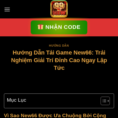
Skip
to
content
NHẬN CODE
HƯỚNG DẪN
Hướng Dẫn Tải Game New66: Trải
Nghiệm Giải Trí Đỉnh Cao Ngay Lập
Tức
Mục Lục
Vì Sao New66 Được Ưa Chuộng Bởi Cộng