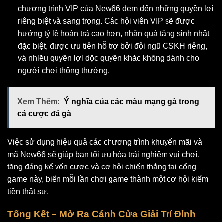
chương trình VIP của New66 đem đến những quyền lợi
riêng biệt và sang trọng. Các hội viên VIP sẽ được
hưởng tỷ lệ hoàn trả cao hơn, nhận quà tặng sinh nhật
đặc biệt, được ưu tiên hỗ trợ bởi đội ngũ CSKH riêng,
và nhiều quyền lợi độc quyền khác không dành cho
người chơi thông thường.
Xem Thêm:
Ý nghĩa của các màu mạng gà trong
cá cược đá gà
Việc sử dụng hiệu quả các chương trình khuyến mãi và
mã New66 sẽ giúp bạn tối ưu hóa trải nghiệm vui chơi,
tăng đáng kể vốn cược và cơ hội chiến thắng tại cổng
game này, biến mỗi lần chơi game thành một cơ hội kiếm
tiền thật sự.
Tổng Kết – Mở Ra Cánh Cửa Giải Trí Đỉnh