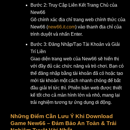
Bước 2: Truy Cập Liên Kết Trang Chủ của
New66
Gõ chính xác địa chỉ trang web chính thức của
New66 (
new66.it.com
) vào thanh địa chỉ của
trình duyệt và nhấn Enter.
Bước 3: Đăng Nhập/Tạo Tài Khoản và Giải
Trí Liền
Giao diện trang web của New66 sẽ hiển thị
với đầy đủ các chức năng và trò chơi. Bạn có
thể đăng nhập bằng tài khoản đã có hoặc tạo
mới tài khoản một cách nhanh chóng để bắt
đầu giải trí tức thì. Phiên bản web được thiết
kế tốt cho cả màn hình lớn và nhỏ, mang lại
trải nghiệm tương tự ứng dụng di động.
Những Điểm Cần Lưu Ý Khi Download
Game New66 – Đảm Bảo An Toàn & Trải