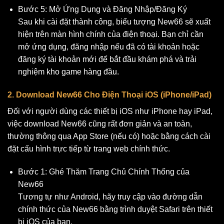
Bước 5: Mở Ứng Dụng và Đăng Nhập/Đăng Ký
Sau khi cài đặt thành công, biểu tượng New66 sẽ xuất
hiện trên màn hình chính của điện thoại. Bạn chỉ cần
mở ứng dụng, đăng nhập nếu đã có tài khoản hoặc
đăng ký tài khoản mới để bắt đầu khám phá và trải
nghiệm kho game hàng đầu.
2. Download New66 Cho Điện Thoại iOS (iPhone/iPad)
Đối với người dùng các thiết bị iOS như iPhone hay iPad,
việc download New66 cũng rất đơn giản và an toàn,
thường thông qua App Store (nếu có) hoặc bằng cách cài
đặt cấu hình trực tiếp từ trang web chính thức.
Bước 1: Ghé Thăm Trang Chủ Chính Thống của
New66
Tương tự như Android, hãy truy cập vào đường dẫn
chính thức của New66 bằng trình duyệt Safari trên thiết
bị iOS của bạn.