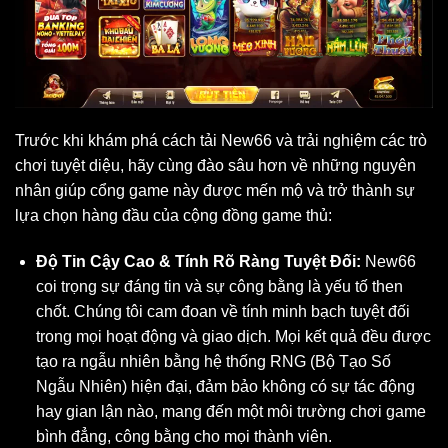
Trước khi khám phá cách tải New66 và trải nghiệm các trò
chơi tuyệt diệu, hãy cùng đào sâu hơn về những nguyên
nhân giúp cổng game này được mến mộ và trở thành sự
lựa chọn hàng đầu của cộng đồng game thủ:
Độ Tin Cậy Cao & Tính Rõ Ràng Tuyệt Đối:
New66
coi trọng sự đáng tin và sự công bằng là yếu tố then
chốt. Chúng tôi cam đoan về tính minh bạch tuyệt đối
trong mọi hoạt động và giao dịch. Mọi kết quả đều được
tạo ra ngẫu nhiên bằng hệ thống RNG (Bộ Tạo Số
Ngẫu Nhiên) hiện đại, đảm bảo không có sự tác động
hay gian lận nào, mang đến một môi trường chơi game
bình đẳng, công bằng cho mọi thành viên.