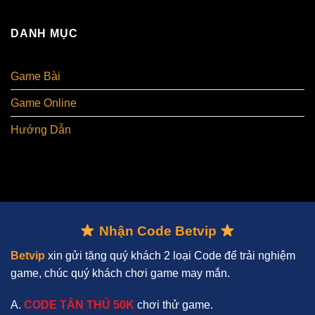
DANH MỤC
Game Bài
Game Online
Hướng Dẫn
Nhận Code Betvip
Betvip
xin gửi tặng quý khách 2 loại Code để trải nghiệm
game, chúc quý khách chơi game may mắn.
A.
CODE TÂN THỦ 50K
chơi thử game.