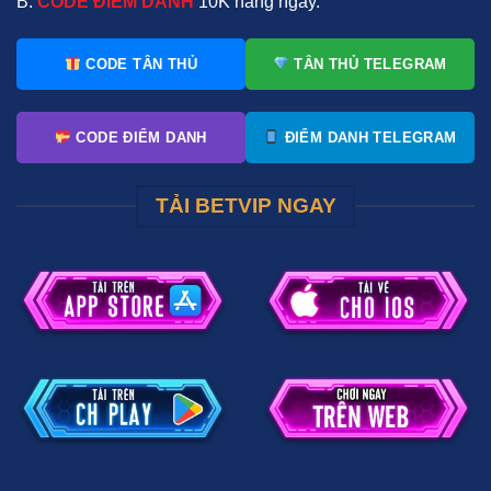
B.
CODE ĐIỂM DANH
10K hàng ngày.
CODE TÂN THỦ
TÂN THỦ TELEGRAM
CODE ĐIỂM DANH
ĐIỂM DANH TELEGRAM
TẢI BETVIP NGAY