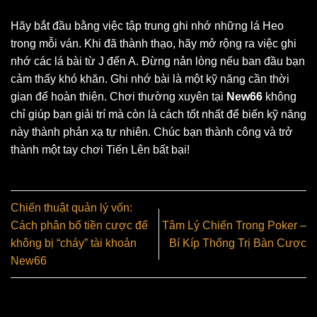
Hãy bắt đầu bằng việc tập trung ghi nhớ những lá Heo
trong mỗi ván. Khi đã thành thạo, hãy mở rộng ra việc ghi
nhớ các lá bài từ J đến A. Đừng nản lòng nếu ban đầu bạn
cảm thấy khó khăn. Ghi nhớ bài là một kỹ năng cần thời
gian để hoàn thiện. Chơi thường xuyên tại
New66
không
chỉ giúp bạn giải trí mà còn là cách tốt nhất để biến kỹ năng
này thành phản xạ tự nhiên. Chúc bạn thành công và trở
thành một tay chơi Tiến Lên bất bại!
Chiến thuật quản lý vốn:
Cách phân bổ tiền cược để
Tâm Lý Chiến Trong Poker –
không bị “cháy” tài khoản
Bí Kíp Thống Trị Bàn Cược
New66