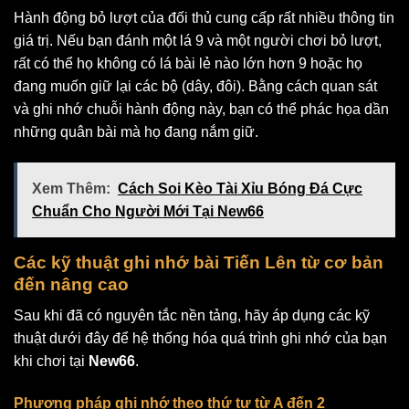
Hành động bỏ lượt của đối thủ cung cấp rất nhiều thông tin
giá trị. Nếu bạn đánh một lá 9 và một người chơi bỏ lượt,
rất có thể họ không có lá bài lẻ nào lớn hơn 9 hoặc họ
đang muốn giữ lại các bộ (dây, đôi). Bằng cách quan sát
và ghi nhớ chuỗi hành động này, bạn có thể phác họa dần
những quân bài mà họ đang nắm giữ.
Xem Thêm:
Cách Soi Kèo Tài Xỉu Bóng Đá Cực
Chuẩn Cho Người Mới Tại New66
Các kỹ thuật ghi nhớ bài Tiến Lên từ cơ bản
đến nâng cao
Sau khi đã có nguyên tắc nền tảng, hãy áp dụng các kỹ
thuật dưới đây để hệ thống hóa quá trình ghi nhớ của bạn
khi chơi tại
New66
.
Phương pháp ghi nhớ theo thứ tự từ A đến 2