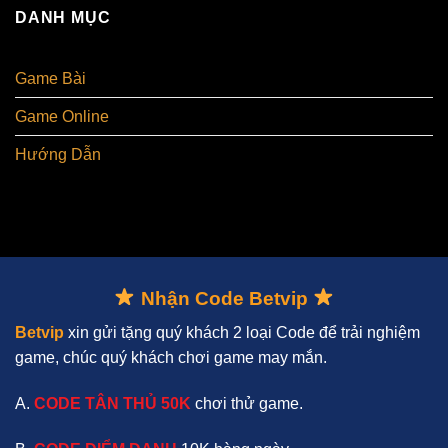
DANH MỤC
Game Bài
Game Online
Hướng Dẫn
Nhận Code Betvip
Betvip
xin gửi tặng quý khách 2 loại Code để trải nghiệm
game, chúc quý khách chơi game may mắn.
A.
CODE TÂN THỦ 50K
chơi thử game.