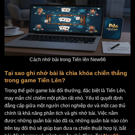
Cách nhớ bài trong Tiến lên New66
Tại sao ghi nhớ bài là chìa khóa chiến thắng
trong game Tiến Lên?
Trong thế giới game bài đổi thưởng, đặc biệt là Tiến Lên,
may mắn chỉ chiếm một phần rất nhỏ. Yếu tố quyết định
đẳng cấp giữa một người chơi nghiệp dư và một cao thủ
chính là khả năng phân tích và ghi nhớ bài. Việc nắm
được những quân bài nào đã ra, những quân bài nào còn
trên tay đối thủ sẽ giúp bạn đưa ra chiến thuật hợp lý, bắt