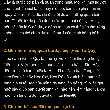
Đây là bước cơ bản và quan trọng nhất. Mỗi khi một người
chơi đánh ra một lá bài hay một bộ, bạn cần ghi nhận nó
ngay lập tức. Mục đích là để biết được những quân bài
nào đã hết, từ đó phán đoán các quân bài còn lại. Ví dụ,
nếu cả bốn lá Q đã được đánh ra, bạn có thể yên tâm rằng
không ai có thể chặn được bộ ba J của mình bằng bộ ba
Q.
2. Ghi nhớ những quân bài đặc biệt (Heo, Tứ Quý)
Heo (lá 2) và Tứ Quý là những “vũ khí” tối thượng trong
Tiến Lên. Việc theo dõi chúng là ưu tiên hàng đầu. Hãy
đếm xem có bao nhiêu lá Heo đã ra. Nếu bạn đang giữ
Heo Đen và thấy Heo Cơ, Heo Rô đã xuất hiện, bạn biết
rằng giá trị lá Heo của mình đã tăng lên đáng kể. Việc ghi
nhớ này giúp bạn quyết định khi nào nên “ém hàng” và khi
nào nên tung ra đòn quyết định tại
New66
.
3. Ghi nhớ bài của đối thủ qua lượt bỏ