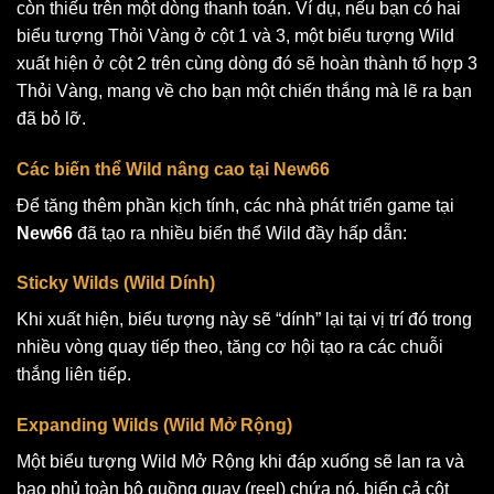
còn thiếu trên một dòng thanh toán. Ví dụ, nếu bạn có hai
biểu tượng Thỏi Vàng ở cột 1 và 3, một biểu tượng Wild
xuất hiện ở cột 2 trên cùng dòng đó sẽ hoàn thành tổ hợp 3
Thỏi Vàng, mang về cho bạn một chiến thắng mà lẽ ra bạn
đã bỏ lỡ.
Các biến thể Wild nâng cao tại New66
Để tăng thêm phần kịch tính, các nhà phát triển game tại
New66
đã tạo ra nhiều biến thể Wild đầy hấp dẫn:
Sticky Wilds (Wild Dính)
Khi xuất hiện, biểu tượng này sẽ “dính” lại tại vị trí đó trong
nhiều vòng quay tiếp theo, tăng cơ hội tạo ra các chuỗi
thắng liên tiếp.
Expanding Wilds (Wild Mở Rộng)
Một biểu tượng Wild Mở Rộng khi đáp xuống sẽ lan ra và
bao phủ toàn bộ guồng quay (reel) chứa nó, biến cả cột