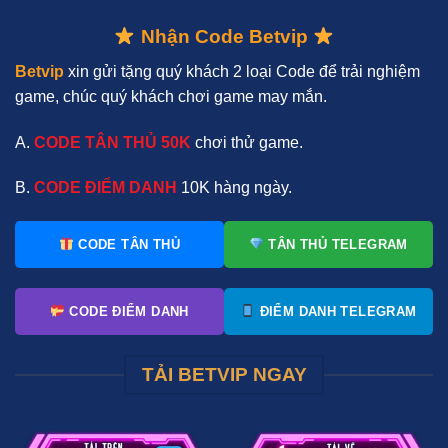
Nhận Code Betvip
Betvip
xin gửi tặng quý khách 2 loại Code để trải nghiệm
game, chúc quý khách chơi game may mắn.
A.
CODE TÂN THỦ 50K
chơi thử game.
B.
CODE ĐIỂM DANH
10K hàng ngày.
CODE TÂN THỦ
TÂN THỦ TELEGRAM
CODE ĐIỂM DANH
ĐIỂM DANH TELEGRAM
TẢI BETVIP NGAY