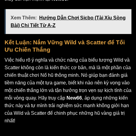
Xem Thêm:
Hướng Dẫn Chơi Sicbo (Tài Xỉu Sòng
Bài) Chi Tiết Từ A-Z
Kết Luận: Nắm Vững Wild và Scatter để Tối
Ưu Chiến Thắng
Việc hiểu rõ ý nghĩa và chức năng của biểu tượng Wild và
Scatter không còn là kiến thức cơ bản, mà là một phần của
chiến thuật chơi Nổ hũ thông minh. Nó giúp bạn đánh giá
tiềm năng của một tựa game, biết khi nào nên kỳ vọng vào
một chiến thắng lớn và tận hưởng trọn vẹn sự kịch tính của
mỗi vòng quay. Hãy truy cập
New66
, áp dụng những kiến
thức này và tự mình trải nghiệm sức mạnh không giới hạn
của Wild và Scatter để chinh phục những hũ vàng giá trị
nhất!