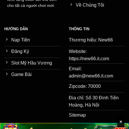
Về Chúng Tôi
cho tất cả người chơi mới.
HƯỚNG DẪN
THÔNG TIN
Nạp Tiền
Thương hiệu: New66
Đăng Ký
Website:
https://new66.it.com
Slot Mỹ Hầu Vương
Email:
Game Bài
admin@new66.it.com
Zipcode: 70000
Địa chỉ: Số 30 Đinh Tiên
Hoàng, Hà Nội
Sitemap
×