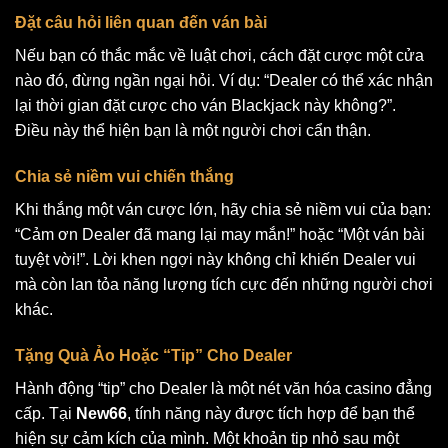
Đặt câu hỏi liên quan đến ván bài
Nếu bạn có thắc mắc về luật chơi, cách đặt cược một cửa
nào đó, đừng ngần ngại hỏi. Ví dụ: “Dealer có thể xác nhận
lại thời gian đặt cược cho ván Blackjack này không?”.
Điều này thể hiện bạn là một người chơi cẩn thận.
Chia sẻ niềm vui chiến thắng
Khi thắng một ván cược lớn, hãy chia sẻ niềm vui của bạn:
“Cảm ơn Dealer đã mang lại may mắn!” hoặc “Một ván bài
tuyệt vời!”. Lời khen ngợi này không chỉ khiến Dealer vui
mà còn lan tỏa năng lượng tích cực đến những người chơi
khác.
Tặng Quà Ảo Hoặc “Tip” Cho Dealer
Hành động “tip” cho Dealer là một nét văn hóa casino đẳng
cấp. Tại
New66
, tính năng này được tích hợp để bạn thể
hiện sự cảm kích của mình. Một khoản tip nhỏ sau một