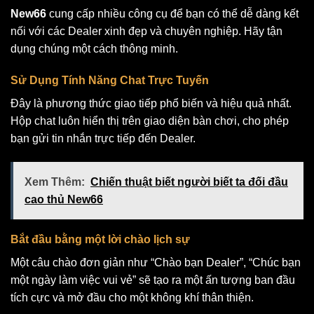
New66
cung cấp nhiều công cụ để bạn có thể dễ dàng kết
nối với các Dealer xinh đẹp và chuyên nghiệp. Hãy tận
dụng chúng một cách thông minh.
Sử Dụng Tính Năng Chat Trực Tuyến
Đây là phương thức giao tiếp phổ biến và hiệu quả nhất.
Hộp chat luôn hiển thị trên giao diện bàn chơi, cho phép
bạn gửi tin nhắn trực tiếp đến Dealer.
Xem Thêm:
Chiến thuật biết người biết ta đối đầu
cao thủ New66
Bắt đầu bằng một lời chào lịch sự
Một câu chào đơn giản như “Chào bạn Dealer”, “Chúc bạn
một ngày làm việc vui vẻ” sẽ tạo ra một ấn tượng ban đầu
tích cực và mở đầu cho một không khí thân thiện.