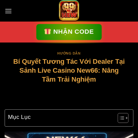
Skip
to
content
NHẬN CODE
HƯỚNG DẪN
Bí Quyết Tương Tác Với Dealer Tại
Sảnh Live Casino New66: Nâng
Tầm Trải Nghiệm
Mục Lục