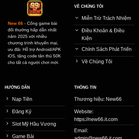
VỀ CHÚNG TÔI
Miễn Trừ Trách Nhiệm
New 66
- Cổng game bài
đổi thưởng hấp dẫn nhất
Điều Khoản & Điều
năm 2025 với nhiều
Kiện
chương trình khuyến mại,
Chính Sách Phát Triển
ưu đãi. Hỗ trợ Android/APK
iOS, tặng code tân thủ 50K
Về Chúng Tôi
cho tất cả người chơi mới.
HƯỚNG DẪN
THÔNG TIN
Nạp Tiền
Thương hiệu: New66
Đăng Ký
Website:
https://new66.it.com
Slot Mỹ Hầu Vương
Email:
Game Bài
admin@new66.it.com