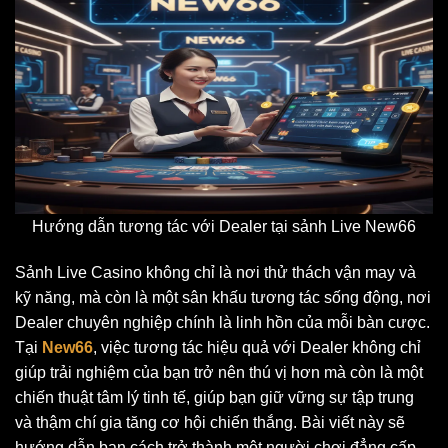
Hướng dẫn tương tác với Dealer tại sảnh Live New66
Sảnh Live Casino không chỉ là nơi thử thách vận may và
kỹ năng, mà còn là một sân khấu tương tác sống động, nơi
Dealer chuyên nghiệp chính là linh hồn của mỗi bàn cược.
Tại
New66
, việc tương tác hiệu quả với Dealer không chỉ
giúp trải nghiệm của bạn trở nên thú vị hơn mà còn là một
chiến thuật tâm lý tinh tế, giúp bạn giữ vững sự tập trung
và thậm chí gia tăng cơ hội chiến thắng. Bài viết này sẽ
hướng dẫn bạn cách trở thành một người chơi đẳng cấp,