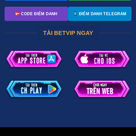
CODE ĐIỂM DANH
ĐIỂM DANH TELEGRAM
TẢI BETVIP NGAY