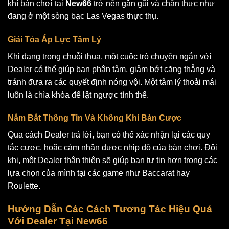
khí bàn chơi tại
New66
trở nên gần gũi và chân thực như
đang ở một sòng bạc Las Vegas thực thụ.
Giải Tỏa Áp Lực Tâm Lý
Khi đang trong chuỗi thua, một cuộc trò chuyện ngắn với
Dealer có thể giúp bạn phân tâm, giảm bớt căng thẳng và
tránh đưa ra các quyết định nóng vội. Một tâm lý thoải mái
luôn là chìa khóa để lật ngược tình thế.
Nắm Bắt Thông Tin Và Không Khí Bàn Cược
Qua cách Dealer trả lời, bạn có thể xác nhận lại các quy
tắc cược, hoặc cảm nhận được nhịp độ của bàn chơi. Đôi
khi, một Dealer thân thiện sẽ giúp bạn tự tin hơn trong các
lựa chọn của mình tại các game như Baccarat hay
Roulette.
Hướng Dẫn Các Cách Tương Tác Hiệu Quả
Với Dealer Tại
New66